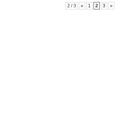
2 / 3
«
1
2
3
»