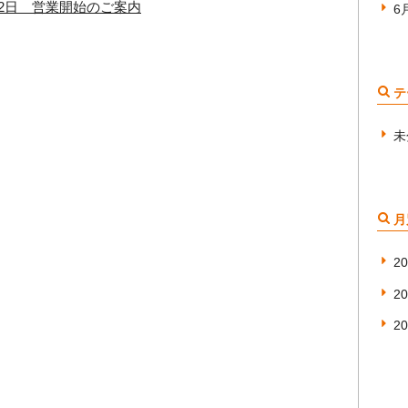
月2日 営業開始のご案内
6
テ
未
月
2
2
2